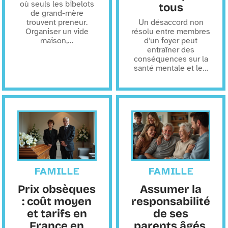
où seuls les bibelots
tous
de grand-mère
trouvent preneur.
Un désaccord non
Organiser un vide
résolu entre membres
maison,
…
d'un foyer peut
entraîner des
conséquences sur la
santé mentale et le
…
FAMILLE
FAMILLE
Prix obsèques
Assumer la
: coût moyen
responsabilité
et tarifs en
de ses
France en
parents âgés,