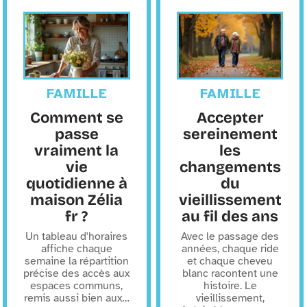
FAMILLE
FAMILLE
Comment se
Accepter
passe
sereinement
vraiment la
les
vie
changements
quotidienne à
du
maison Zélia
vieillissement
fr ?
au fil des ans
Un tableau d'horaires
Avec le passage des
affiche chaque
années, chaque ride
semaine la répartition
et chaque cheveu
précise des accès aux
blanc racontent une
espaces communs,
histoire. Le
remis aussi bien aux
…
vieillissement,