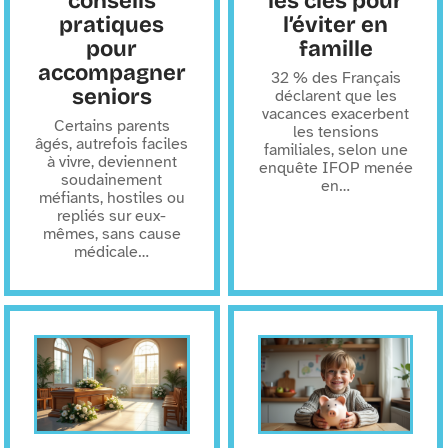
conseils
les clés pour
pratiques
l’éviter en
pour
famille
accompagner
32 % des Français
seniors
déclarent que les
vacances exacerbent
Certains parents
les tensions
âgés, autrefois faciles
familiales, selon une
à vivre, deviennent
enquête IFOP menée
soudainement
en
…
méfiants, hostiles ou
repliés sur eux-
mêmes, sans cause
médicale
…