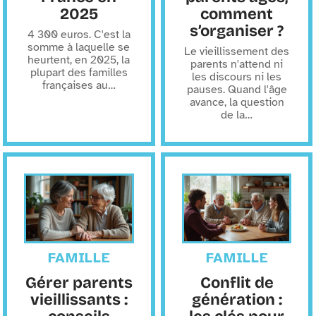
2025
comment
s’organiser ?
4 300 euros. C'est la
somme à laquelle se
Le vieillissement des
heurtent, en 2025, la
parents n'attend ni
plupart des familles
les discours ni les
françaises au
…
pauses. Quand l'âge
avance, la question
de la
…
FAMILLE
FAMILLE
Gérer parents
Conflit de
vieillissants :
génération :