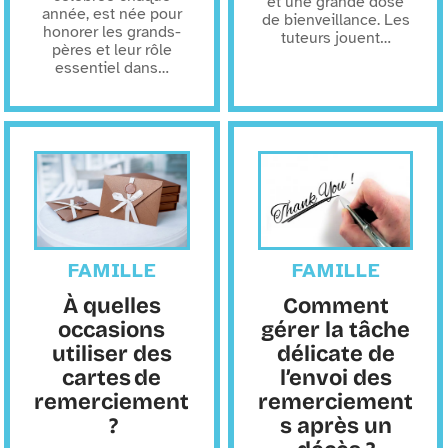
et une grande dose
année, est née pour
de bienveillance. Les
honorer les grands-
tuteurs jouent
…
pères et leur rôle
essentiel dans
…
FAMILLE
FAMILLE
À quelles
Comment
occasions
gérer la tâche
utiliser des
délicate de
cartes de
l’envoi des
remerciement
remerciement
?
s après un