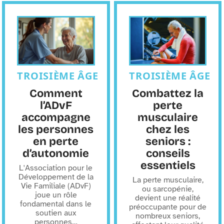
TROISIÈME ÂGE
TROISIÈME ÂGE
Comment
Combattez la
l’ADvF
perte
accompagne
musculaire
les personnes
chez les
en perte
seniors :
d’autonomie
conseils
essentiels
L'Association pour le
Développement de la
La perte musculaire,
Vie Familiale (ADvF)
ou sarcopénie,
joue un rôle
devient une réalité
fondamental dans le
préoccupante pour de
soutien aux
nombreux seniors,
personnes
…