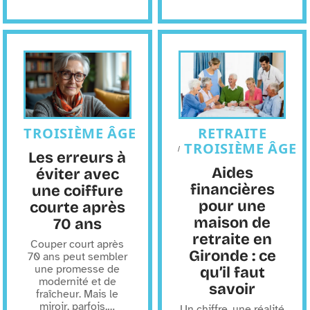
TROISIÈME ÂGE
RETRAITE
TROISIÈME ÂGE
Les erreurs à
Aides
éviter avec
financières
une coiffure
pour une
courte après
maison de
70 ans
retraite en
Couper court après
Gironde : ce
70 ans peut sembler
une promesse de
qu’il faut
modernité et de
savoir
fraîcheur. Mais le
miroir, parfois,
…
Un chiffre, une réalité