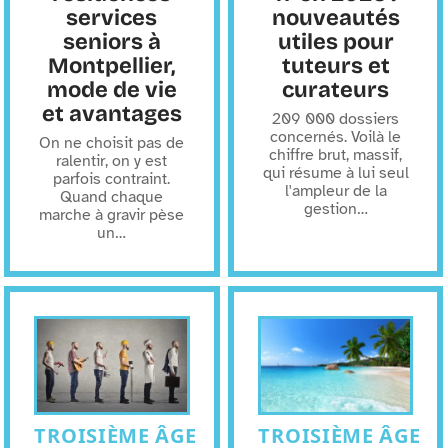
services
nouveautés
seniors à
utiles pour
Montpellier,
tuteurs et
mode de vie
curateurs
et avantages
209 000 dossiers
concernés. Voilà le
On ne choisit pas de
chiffre brut, massif,
ralentir, on y est
qui résume à lui seul
parfois contraint.
l'ampleur de la
Quand chaque
gestion
…
marche à gravir pèse
un
…
TROISIÈME ÂGE
TROISIÈME ÂGE