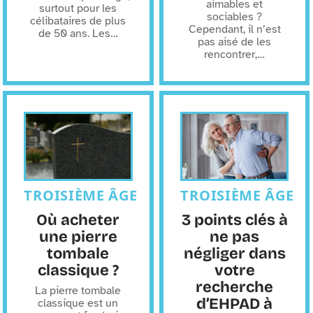
aimables et
surtout pour les
sociables ?
célibataires de plus
Cependant, il n’est
de 50 ans. Les
…
pas aisé de les
rencontrer,
…
TROISIÈME ÂGE
TROISIÈME ÂGE
Où acheter
3 points clés à
une pierre
ne pas
tombale
négliger dans
classique ?
votre
recherche
La pierre tombale
d’EHPAD à
classique est un