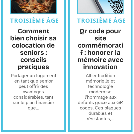
TROISIÈME ÂGE
TROISIÈME ÂGE
Comment
Qr code pour
bien choisir sa
site
colocation de
commémorati
seniors :
f : honorer la
conseils
mémoire avec
pratiques
innovation
Partager un logement
Allier tradition
en tant que senior
mémorielle et
peut offrir des
technologie
avantages
modernise
considérables, tant
l’hommage aux
sur le plan financier
défunts grâce aux QR
que
…
codes. Ces plaques
durables et
résistantes,
…