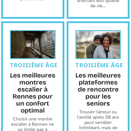
affectant leur qualité
de vie
…
TROISIÈME ÂGE
TROISIÈME ÂGE
Les meilleures
Les meilleures
montres
plateformes
escalier à
de rencontre
Rennes pour
pour les
un confort
seniors
optimal
Trouver l'amour ou
l'amitié après 50 ans
Choisir une montre
peut sembler
escalier à Rennes ne
intimidant, mais de
se limite pas à