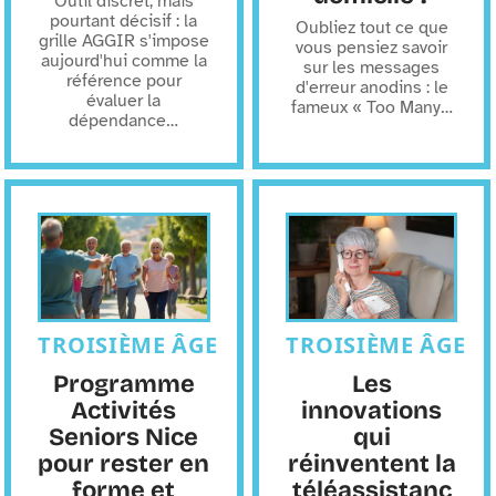
Outil discret, mais
pourtant décisif : la
Oubliez tout ce que
grille AGGIR s'impose
vous pensiez savoir
aujourd'hui comme la
sur les messages
référence pour
d'erreur anodins : le
évaluer la
fameux « Too Many
…
dépendance
…
TROISIÈME ÂGE
TROISIÈME ÂGE
Programme
Les
Activités
innovations
Seniors Nice
qui
pour rester en
réinventent la
forme et
téléassistanc