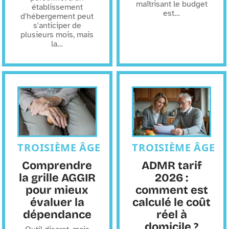
maîtrisant le budget
établissement
est
…
d'hébergement peut
s'anticiper de
plusieurs mois, mais
la
…
TROISIÈME ÂGE
TROISIÈME ÂGE
Comprendre
ADMR tarif
la grille AGGIR
2026 :
pour mieux
comment est
évaluer la
calculé le coût
dépendance
réel à
domicile ?