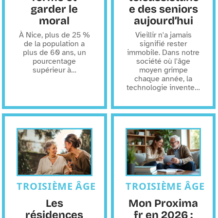
garder le
e des seniors
moral
aujourd’hui
À Nice, plus de 25 %
Vieillir n'a jamais
de la population a
signifié rester
plus de 60 ans, un
immobile. Dans notre
pourcentage
société où l'âge
supérieur à
…
moyen grimpe
chaque année, la
technologie invente
…
TROISIÈME ÂGE
TROISIÈME ÂGE
Les
Mon Proxima
résidences
fr en 2026 :