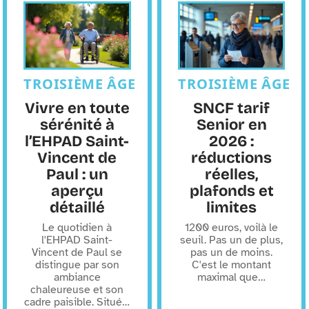
TROISIÈME ÂGE
TROISIÈME ÂGE
Vivre en toute
SNCF tarif
sérénité à
Senior en
l’EHPAD Saint-
2026 :
Vincent de
réductions
Paul : un
réelles,
aperçu
plafonds et
détaillé
limites
Le quotidien à
1200 euros, voilà le
l'EHPAD Saint-
seuil. Pas un de plus,
Vincent de Paul se
pas un de moins.
distingue par son
C'est le montant
ambiance
maximal que
…
chaleureuse et son
cadre paisible. Situé
…