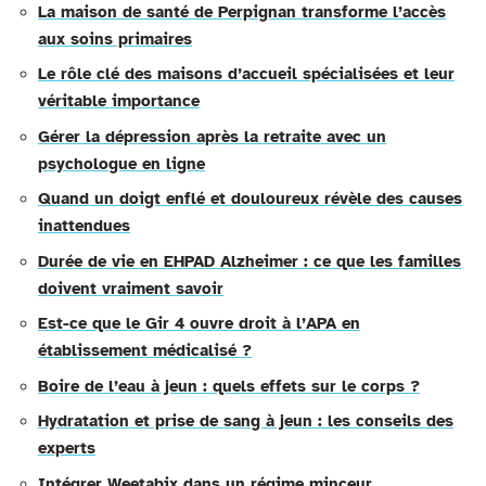
La maison de santé de Perpignan transforme l’accès
aux soins primaires
Le rôle clé des maisons d’accueil spécialisées et leur
véritable importance
Gérer la dépression après la retraite avec un
psychologue en ligne
Quand un doigt enflé et douloureux révèle des causes
inattendues
Durée de vie en EHPAD Alzheimer : ce que les familles
doivent vraiment savoir
Est-ce que le Gir 4 ouvre droit à l’APA en
établissement médicalisé ?
Boire de l’eau à jeun : quels effets sur le corps ?
Hydratation et prise de sang à jeun : les conseils des
experts
Intégrer Weetabix dans un régime minceur