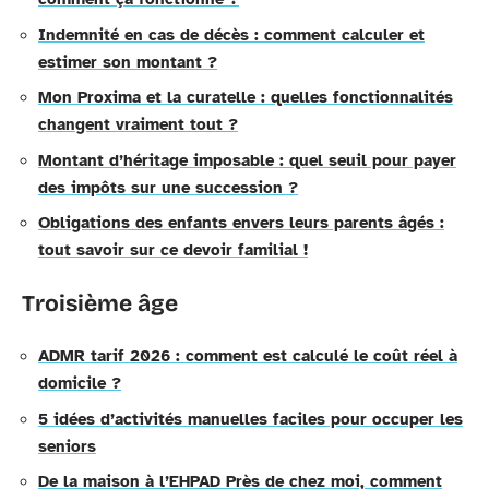
Indemnité en cas de décès : comment calculer et
estimer son montant ?
Mon Proxima et la curatelle : quelles fonctionnalités
changent vraiment tout ?
Montant d’héritage imposable : quel seuil pour payer
des impôts sur une succession ?
Obligations des enfants envers leurs parents âgés :
tout savoir sur ce devoir familial !
Troisième âge
ADMR tarif 2026 : comment est calculé le coût réel à
domicile ?
5 idées d’activités manuelles faciles pour occuper les
seniors
De la maison à l’EHPAD Près de chez moi, comment