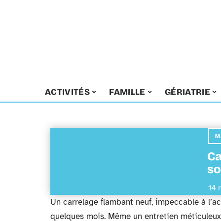
ACTIVITÉS
FAMILLE
GÉRIATRIE
M
Ca
so
14 
Un carrelage flambant neuf, impeccable à l’a
quelques mois. Même un entretien méticuleux n