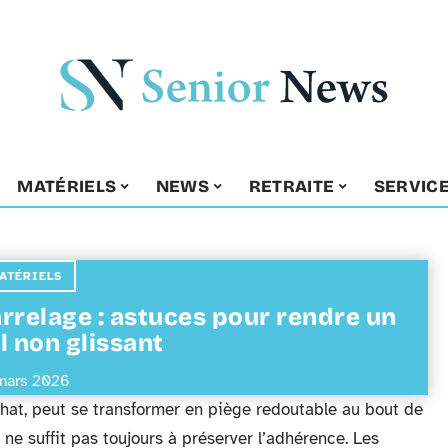
MATÉRIELS
NEWS
RETRAITE
SERVIC
ATÉRIELS
rrelage : astuces pour rendre un
l non glissant
mars 2026
chat, peut se transformer en piège redoutable au bout de
e suffit pas toujours à préserver l’adhérence. Les