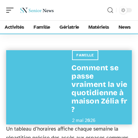
Activités
Famille
Gériatrie
Matériels
News
FAMILLE
Comment se
passe
vraiment la vie
quotidienne à
maison Zélia fr
?
2 mai 2026
Un tableau d’horaires affiche chaque semaine la
répartition précise des accès aux espaces communs,