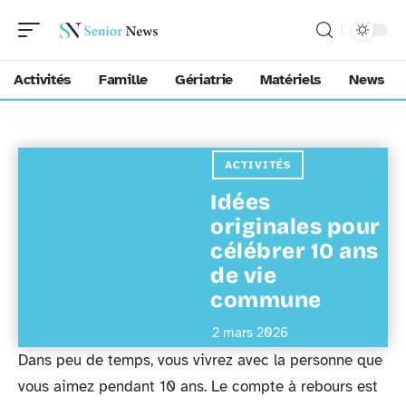
Activités
Famille
Gériatrie
Matériels
News
ACTIVITÉS
Idées
originales pour
célébrer 10 ans
de vie
commune
2 mars 2026
Dans peu de temps, vous vivrez avec la personne que
vous aimez pendant 10 ans. Le compte à rebours est