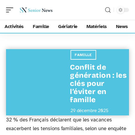
Activités
Famille
Gériatrie
Matériels
News
FAMILLE
Conflit de
génération : les
clés pour
l’éviter en
famille
29 décembre 2025
32 % des Français déclarent que les vacances
exacerbent les tensions familiales, selon une enquête