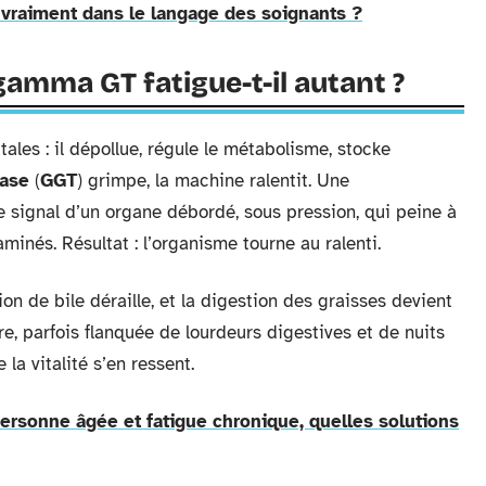
 vraiment dans le langage des soignants ?
gamma GT fatigue-t-il autant ?
ales : il dépollue, régule le métabolisme, stocke
rase
(
GGT
) grimpe, la machine ralentit. Une
 le signal d’un organe débordé, sous pression, qui peine à
aminés. Résultat : l’organisme tourne au ralenti.
ion de bile déraille, et la digestion des graisses devient
e, parfois flanquée de lourdeurs digestives et de nuits
 la vitalité s’en ressent.
rsonne âgée et fatigue chronique, quelles solutions