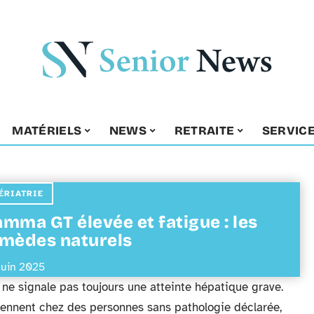
MATÉRIELS
NEWS
RETRAITE
SERVIC
ÉRIATRIE
mma GT élevée et fatigue : les
mèdes naturels
juin 2025
e signale pas toujours une atteinte hépatique grave.
viennent chez des personnes sans pathologie déclarée,