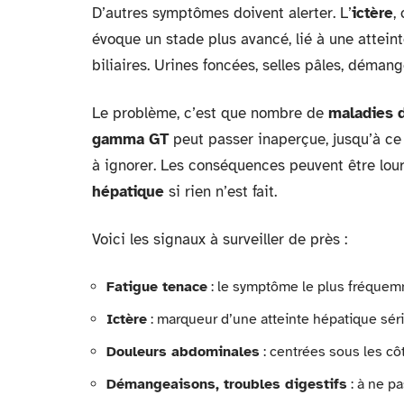
D’autres symptômes doivent alerter. L’
ictère
,
évoque un stade plus avancé, lié à une attein
biliaires. Urines foncées, selles pâles, déma
Le problème, c’est que nombre de
maladies d
gamma GT
peut passer inaperçue, jusqu’à ce 
à ignorer. Les conséquences peuvent être lour
hépatique
si rien n’est fait.
Voici les signaux à surveiller de près :
Fatigue tenace
: le symptôme le plus fréque
Ictère
: marqueur d’une atteinte hépatique sér
Douleurs abdominales
: centrées sous les cô
Démangeaisons, troubles digestifs
: à ne p