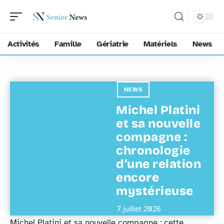
Activités
Famille
Gériatrie
Matériels
News
NEWS
Michel Platini
et sa nouvelle
compagne :
chronologie
d’une relation
encore
mystérieuse
7 juillet 2026
Michel Platini et sa nouvelle compagne : cette