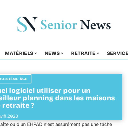
MATÉRIELS
NEWS
RETRAITE
SERVIC
ROISIÈME ÂGE
el logiciel utiliser pour un
illeur planning dans les maisons
 retraite ?
avril 2023
raite ou d’un EHPAD n’est assurément pas une tâche