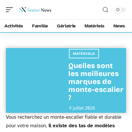
Activités
Famille
Gériatrie
Matériels
News
MATÉRIELS
Quelles sont
les meilleures
marques de
monte-escalier
?
9 juillet 2026
Vous recherchez un monte-escalier fiable et durable
pour votre maison,
il existe des tas de modèles