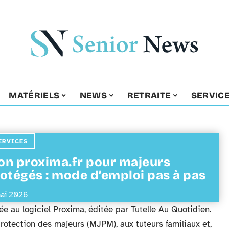
MATÉRIELS
NEWS
RETRAITE
SERVIC
ERVICES
n proxima.fr pour majeurs
otégés : mode d’emploi pas à pas
ai 2026
e au logiciel Proxima, éditée par Tutelle Au Quotidien.
protection des majeurs (MJPM), aux tuteurs familiaux et,